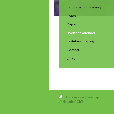
Ligging en Omgeving
Fotos
Prijzen
Boekingskalender
routebeschrijving
Contact
Links
Druckversion
|
Sitemap
© Heidehof GbR